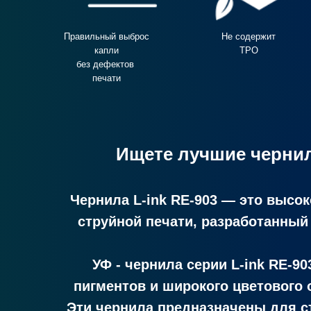
Правильный выброс
Не содержит
капли
TPO
без дефектов
печати
Ищете лучшие чернил
Чернила
L-ink RE-903
— это высоко
струйной печати, разработанный
УФ - чернила серии
L-ink RE-90
пигментов и широкого цветового 
Эти чернила предназначены для ст