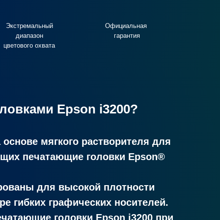
Экстремальный
Официальная
диапазон
гарантия
цветового охвата
ловками Epson i3200?
основе мягкого растворителя для
ющих печатающие головки Epson®
рованы для высокой плотности
ре гибких графических носителей.
ечатающие головки Epson i3200 при