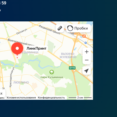
8 59
y