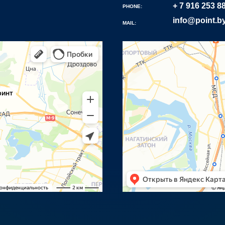
+ 7 916 253 8
PHONE:
info@point.b
MAIL: