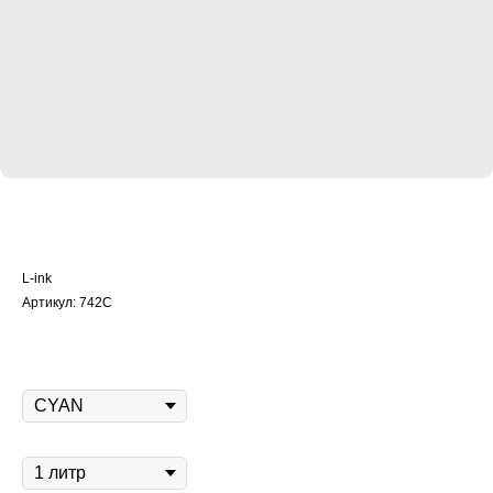
Экосольвентные УФ-чернила L-ink ECO-
742 (Сyan)
L-ink
Артикул:
742С
2 400
RUB
Цвет
Объём