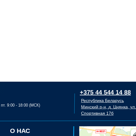
Отсутствие запаха.
Отличная устойчивость 
Превосходный цветовой 
Производство в Европе.
Заказ от 1 литра.
Наличие на складе.
Вес: 1000 г
+375 44 544 14 88
Республика Беларусь
пт. 9:00 - 18:00 (МСК)
Минский р-н, д. Цнянка, ул.
Спортивная 17б
О НАС