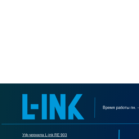
Время работы пн. - 
Уф-чернила L-ink RE 903