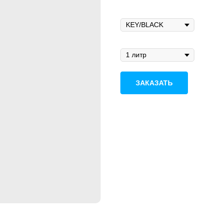
Цвет
Объём
ЗАКАЗАТЬ
Чернила
L-ink ECO-742
— это
основе экосольвентных чернил
принтерах, использующих печ
Экосольвентные виниловые ч
высокой плотности пигментов 
широком спектре гибких граф
струйной печати через пьезо
комнатной температуре.
Улучшите качество печати
Разработанные для принтеров
экосольвентные чернила L-ink
Истинные экосольвентны