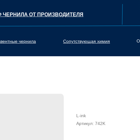
Ф ЧЕРНИЛА ОТ ПРОИЗВОДИТЕЛЯ
О
ьвентные чернила
Сопутствующая химия
Экосольвентные 
(KEY/BLACK)
L-ink
Артикул:
742K
2 400
RUB