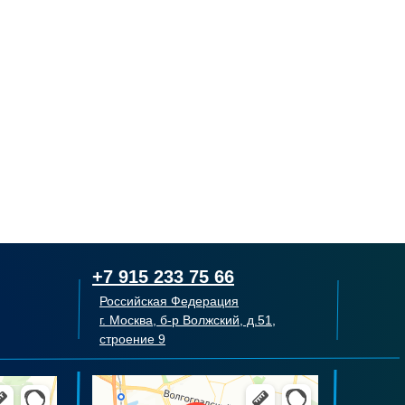
к царапинам.
охват.
+7 915 233 75 66
Российская Федерация
г. Москва, б-р Волжский, д.51,
строение 9