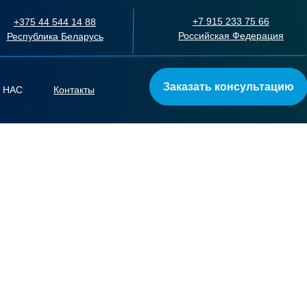
+7 915 233 75 66
+375 44 544 14 88
Российская Федерация
Республика Беларусь
Заказать консультацию
 НАС
Контакты
УФ-чернила L-ink ECO-742