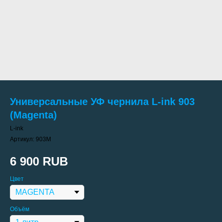
Универсальные УФ чернила L-ink 903
(Magenta)
L-ink
Артикул:
903M
6 900
RUB
Цвет
Объём