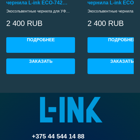
чернила L-ink ECO-742
чернила L-ink ECO-7
(YELLOW)
(Magenta)
Экосольвентные чернила для УФ
Экосольвентные чернила дл
принтеров с печтающими головками
принтеров с печтающими го
2 400
RUB
2 400
RUB
Epson i3200
Epson i3200
ПОДРОБНЕЕ
ПОДРОБНЕЕ
ЗАКАЗАТЬ
ЗАКАЗАТЬ
+375 44 544 14 88