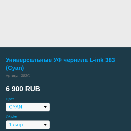
Универсальные УФ чернила L-ink 383
(Cyan)
Артикул:
383C
6 900
RUB
Цвет
Объём