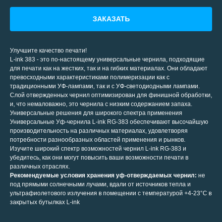
ЗАКАЗАТЬ
Улучшите качество печати!
L-ink 383 - это по-настоящему универсальные чернила, подходящие
для печати как на жестких, так и на гибких материалах. Они обладают
превосходными характеристиками полимеризации как с
традиционными УФ-лампами, так и с УФ-светодиодными лампами.
Слой отвержденных чернил оптимизирован для финишной обработки,
и, что немаловажно, это чернила с низким содержанием запаха.
Универсальные решения для широкого спектра применения
Универсальные Уф-чернила L-ink RG-383 обеспечивают высочайшую
производительность на различных материалах, удовлетворяя
потребности разнообразных областей применения и рынков.
Изучите широкий спектр возможностей чернил L-ink RG-383 и
убедитесь, как они могут повысить ваши возможности печати в
различных отраслях.
Рекомендуемые условия хранения уф-отверждаемых чернил:
не
под прямыми солнечными лучами, вдали от источников тепла и
ультрафиолетового излучения в помещении с температурой +4-23°C в
закрытых бутылках L-ink