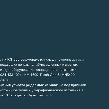
-ink RG-358 рекомендуется как для рулонных, так и
мещающих печать на гибких рулонных и жестких
ит для оборудования, оснащенного печатными
1024, КМ 1024i, KM 1600, Ricoh Gen 5 (MH5420,
340).
анения уф-отверждаемых чернил:
не под прямыми
источников тепла и ультрафиолетового излучения в
23°C в закрытых бутылках L-ink