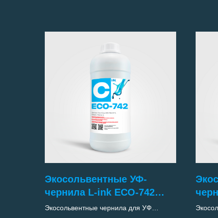
Экосольвентные УФ-
Эко
чернила L-ink ECO-742
черн
(Сyan)
(YE
Экосольвентные чернила для УФ
Экосол