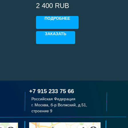
оловками
принтеров с печтающими головками
2 400
RUB
Epson i3200
ПОДРОБНЕЕ
ЗАКАЗАТЬ
+7 915 233 75 66
Российская Федерация
г. Москва, б-р Волжский, д.51,
строение 9