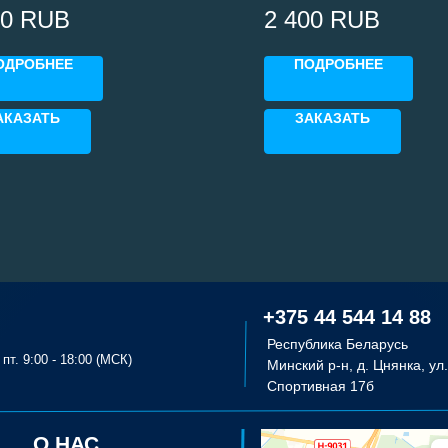
ров с печтающими головками
принтеров с печтающими г
00
RUB
2 400
RUB
i3200
Epson i3200 (KEY/BLACK)
ОДРОБНЕЕ
ПОДРОБНЕЕ
АКАЗАТЬ
ЗАКАЗАТЬ
+375 44 544 14 88
Республика Беларусь
пт. 9:00 - 18:00 (МСК)
Минский р-н, д. Цнянка, ул.
Спортивная 17б
О НАС