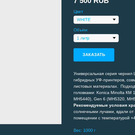
7 500
RUB
Цвет
Объём
ЗАКАЗАТЬ
Универсальная серия чернил L
гибридных УФ-принтеров, сов
листовых материалах. Подход
головками: Konica Minolta КМ 
MH5440), Gen 6 (MH5320, MH5
Рекомендуемые условия хр
солнечными лучами, вдали от 
помещении с температурой +4-
Вес: 1000 г