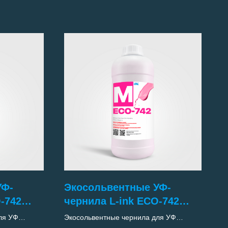
УФ-
Экосольвентные УФ-
-742
чернила L-ink ECO-742
(Magenta)
ля УФ
Экосольвентные чернила для УФ