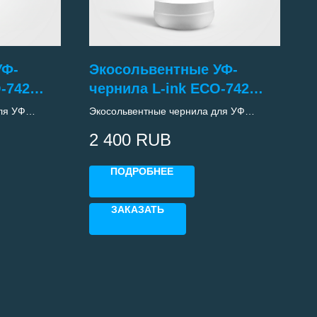
УФ-
Экосольвентные УФ-
-742
чернила L-ink ECO-742
(KEY/BLACK)
ля УФ
Экосольвентные чернила для УФ
оловками
принтеров с печтающими головками
2 400
RUB
Epson i3200 (KEY/BLACK)
ПОДРОБНЕЕ
ЗАКАЗАТЬ