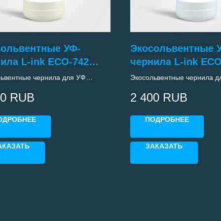
сольвентные УФ-
Экосольвентные 
ила L-ink ECO-742
чернила L-ink ECO
LLOW)
(Сyan)
ьвентные чернила для УФ
Экосольвентные чернила д
ров с печтающими головками
принтеров с печтающими г
00
RUB
2 400
RUB
i3200
Epson i3200
ОДРОБНЕЕ
ПОДРОБНЕЕ
АКАЗАТЬ
ЗАКАЗАТЬ