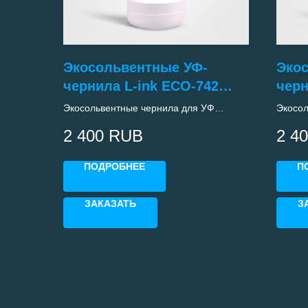
Экосольвентные УФ-
Эко
чернила L-ink ECO-742
черн
(Magenta)
(YE
Экосольвентные чернила для УФ
Экосол
принтеров с печтающими головками
принте
2 400
RUB
2 4
Epson i3200
Epson 
ПОДРОБНЕЕ
П
ЗАКАЗАТЬ
З