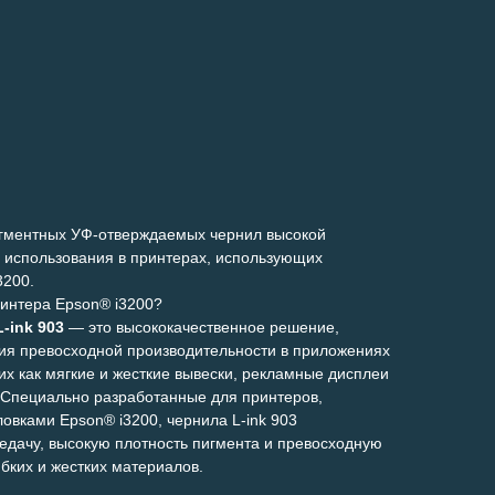
игментных УФ-отверждаемых чернил высокой
я использования в принтерах, использующих
3200.
интера Epson® i3200?
-ink 903
— это высококачественное решение,
ия превосходной производительности в приложениях
их как мягкие и жесткие вывески, рекламные дисплеи
Специально разработанные для принтеров,
вками Epson® i3200, чернила L-ink 903
едачу, высокую плотность пигмента и превосходную
ибких и жестких материалов.